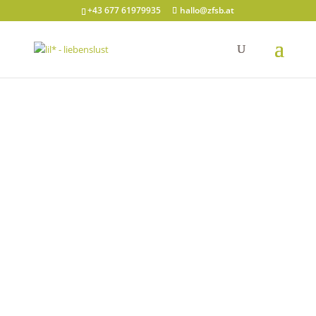
+43 677 61979935
hallo@zfsb.at
Konzeptarbeit
und
Kinderschutz